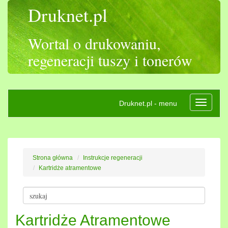
Druknet.pl
Wortal o drukowaniu,
regeneracji tuszy i tonerów
Druknet.pl - menu
Rozwiń
nawigac
Strona główna
Instrukcje regeneracji
Kartridże atramentowe
Kartridże Atramentowe