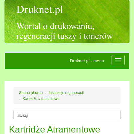
Druknet.pl
Wortal o drukowaniu,
regeneracji tuszy i tonerów
Druknet.pl - menu
Rozwiń
nawigac
Strona główna
Instrukcje regeneracji
Kartridże atramentowe
Kartridże Atramentowe