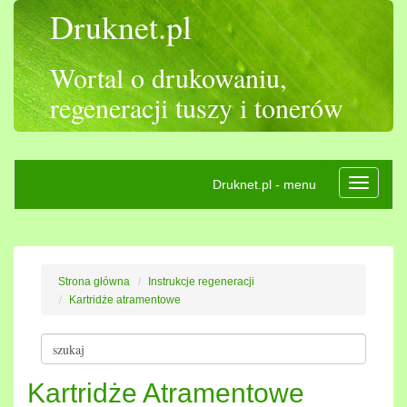
Druknet.pl
Wortal o drukowaniu,
regeneracji tuszy i tonerów
Druknet.pl - menu
Rozwiń
nawigac
Strona główna
Instrukcje regeneracji
Kartridże atramentowe
Kartridże Atramentowe