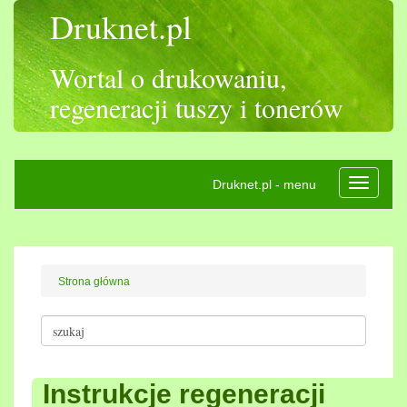
Druknet.pl
Wortal o drukowaniu,
regeneracji tuszy i tonerów
Druknet.pl - menu
Rozwiń
nawigac
Strona główna
Instrukcje regeneracji