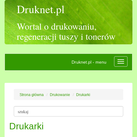
Druknet.pl
Wortal o drukowaniu,
regeneracji tuszy i tonerów
Druknet.pl - menu
Rozwiń
nawigac
Strona główna
Drukowanie
Drukarki
Drukarki