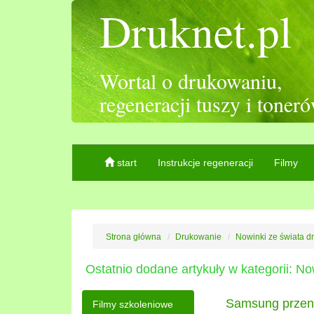
Druknet.pl
Wortal o drukowaniu,
regeneracji tuszy i toner
start
Instrukcje regeneracji
Filmy
Strona główna
Drukowanie
Nowinki ze świata d
Ostatnio dodane artykuły w kategorii: No
Samsung przen
Filmy szkoleniowe