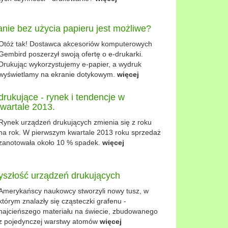
nie bez użycia papieru jest możliwe?
Otóż tak! Dostawca akcesoriów komputerowych
Gembird poszerzył swoją ofertę o e-drukarki.
Drukując wykorzystujemy e-papier, a wydruk
wyświetlamy na ekranie dotykowym.
więcej
rukujące - rynek i tendencje w
wartale 2013.
Rynek urządzeń drukujących zmienia się z roku
na rok. W pierwszym kwartale 2013 roku sprzedaż
zanotowała około 10 % spadek.
więcej
zyszłość urządzeń drukujących
Amerykańscy naukowcy stworzyli nowy tusz, w
którym znalazły się cząsteczki grafenu -
najcieńszego materiału na świecie, zbudowanego
z pojedynczej warstwy atomów
więcej