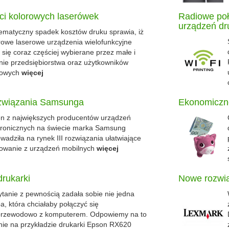
i kolorowych laserówek
Radiowe poł
urządzeń dr
ematyczny spadek kosztów druku sprawia, iż
rowe laserowe urządzenia wielofunkcyjne
ą się coraz częściej wybierane przez małe i
nie przedsiębiorstwa oraz użytkowników
owych
więcej
związania Samsunga
Ekonomiczne
n z największych producentów urządzeń
tronicznych na świecie marka Samsung
wadziła na rynek III rozwiązania ułatwiające
owanie z urządzeń mobilnych
więcej
drukarki
Nowe rozwi
ytanie z pewnością zadała sobie nie jedna
a, która chciałaby połączyć się
rzewodowo z komputerem. Odpowiemy na to
nie na przykładzie drukarki Epson RX620