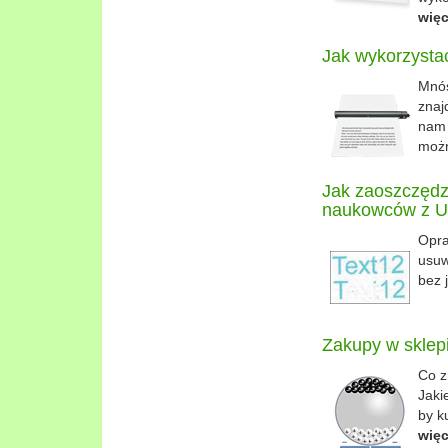
więc
Jak wykorzysta
Mnós
znaj
nam 
moż
Jak zaoszczędz
naukowców z U
Opra
usuw
bez 
Zakupy w sklepi
Co z
Jaki
by k
więc