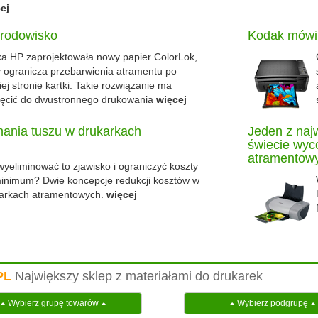
ej
środowisko
Kodak mówi
a HP zaprojektowała nowy papier ColorLok,
y ogranicza przebarwienia atramentu po
iej stronie kartki. Takie rozwiązanie ma
ęcić do dwustronnego drukowania
więcej
ania tuszu w drukarkach
Jeden z naj
!
świecie wyco
atramentow
wyeliminować to zjawisko i ograniczyć koszty
inimum? Dwie koncepcje redukcji kosztów w
arkach atramentowych.
więcej
PL
Największy sklep z materiałami do drukarek
Wybierz grupę towarów
Wybierz podgrupę