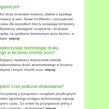
ograniczeń
Już teraz drukować możemy zdalnie z każdego
miejsca w sieci. Nowe możliwości i oszczędność
czasu dla wszystkich którzy posiadają komputery.
Wystarczy udostępnić urządzenie i drukować
będąc na spotkaniu biznesowym poza biurem, w
lopie.
więcej
ykorzystać technologię druku
go w leczeniu chorób oczu?
Brytyjscy naukowcy dopracowali metodę
wykorzystania druku atramentowego w leczeniu
ślepoty i innych chorób oczu.
więcej
ędzić czas podczas drukowania?
Korzystanie z komputera i urządzeń peryferyjnych
mimo ogromnego postępu technicznego zajmuje
sporo czasu. Co zrobić by przyspieszyć jedną z
tych czynności - drukowanie?
więcej