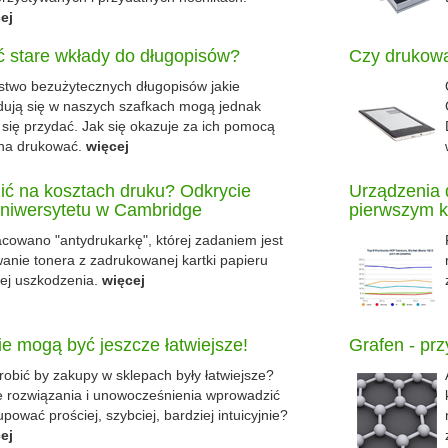
ej
ć stare wkłady do długopisów?
Czy drukowa
two bezużytecznych długopisów jakie
dują się w naszych szafkach mogą jednak
się przydać. Jak się okazuje za ich pomocą
na drukować.
więcej
ić na kosztach druku? Odkrycie
Urządzenia d
niwersytetu w Cambridge
pierwszym k
cowano "antydrukarkę", której zadaniem jest
anie tonera z zadrukowanej kartki papieru
jej uszkodzenia.
więcej
e mogą być jeszcze łatwiejsze!
Grafen - pr
robić by zakupy w sklepach były łatwiejsze?
e rozwiązania i unowocześnienia wprowadzić
upować prościej, szybciej, bardziej intuicyjnie?
ej