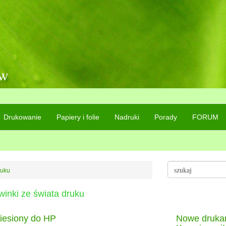
ów
Drukowanie
Papiery i folie
Nadruki
Porady
FORUM
ruku
winki ze świata druku
iesiony do HP
Nowe drukar