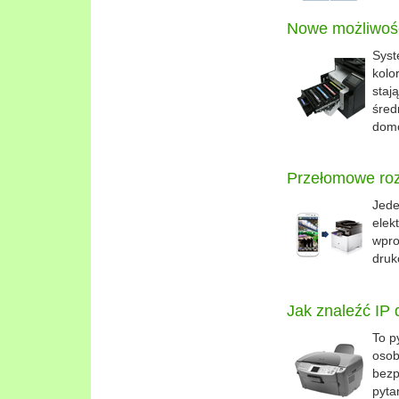
Nowe możliwośc
Syst
kolo
staj
śred
dom
Przełomowe ro
Jede
elek
wpro
druk
Jak znaleźć IP 
To p
osob
bezp
pyta