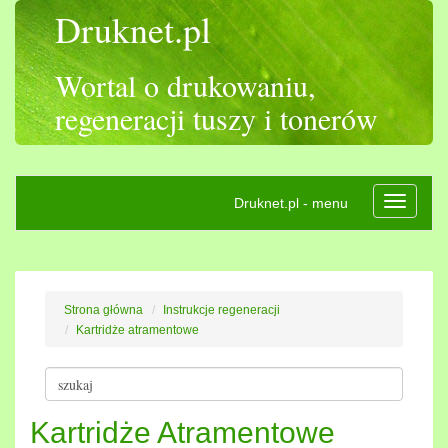
Druknet.pl
Wortal o drukowaniu,
regeneracji tuszy i tonerów
Druknet.pl - menu
Rozwiń
nawigac
Strona główna
Instrukcje regeneracji
Kartridże atramentowe
Kartridże Atramentowe