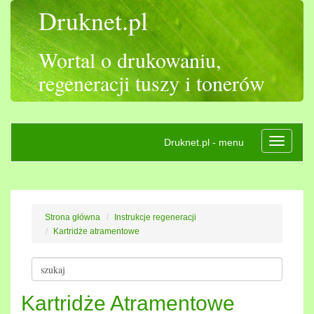
Druknet.pl
Wortal o drukowaniu,
regeneracji tuszy i tonerów
Druknet.pl - menu
Rozwiń
nawigac
Strona główna
Instrukcje regeneracji
Kartridże atramentowe
Kartridże Atramentowe