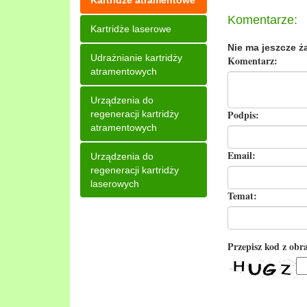
Kartridże atramentowe
Komentarze:
Kartridże laserowe
Nie ma jeszcze ż
Udrażnianie kartridży
Komentarz:
atramentowych
Urządzenia do
Podpis:
regeneracji kartridży
atramentowych
Email:
Urządzenia do
regeneracji kartridży
laserowych
Temat:
Przepisz kod z obr