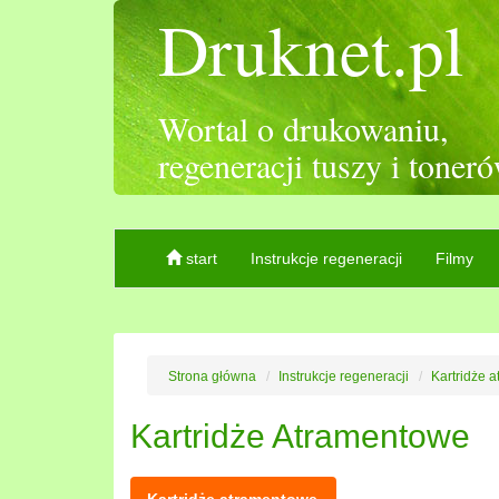
Druknet.pl
Wortal o drukowaniu,
regeneracji tuszy i toner
start
Instrukcje regeneracji
Filmy
Strona główna
Instrukcje regeneracji
Kartridże 
Kartridże Atramentowe