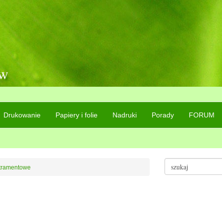
ów
Drukowanie
Papiery i folie
Nadruki
Porady
FORUM
atramentowe