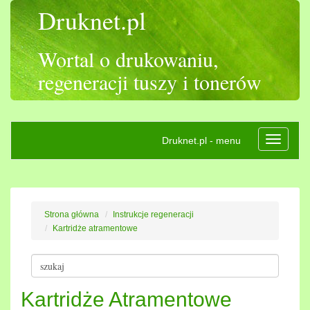
Druknet.pl
Wortal o drukowaniu,
regeneracji tuszy i tonerów
Druknet.pl - menu
Rozwiń
nawigac
Strona główna
Instrukcje regeneracji
Kartridże atramentowe
Kartridże Atramentowe