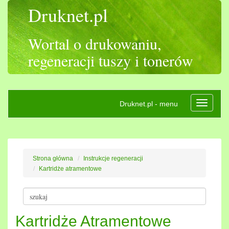
Druknet.pl
Wortal o drukowaniu,
regeneracji tuszy i tonerów
Druknet.pl - menu
Rozwiń
nawigac
Strona główna
Instrukcje regeneracji
Kartridże atramentowe
Kartridże Atramentowe