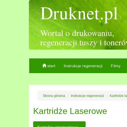
Druknet.pl
Wortal o drukowaniu,
regeneracji tuszy i toner
start
Instrukcje regeneracji
Filmy
Strona główna
Instrukcje regeneracji
Kartridże 
Kartridże Laserowe