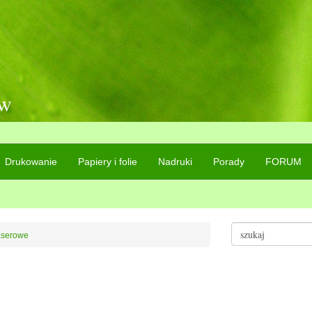
ów
Drukowanie
Papiery i folie
Nadruki
Porady
FORUM
laserowe