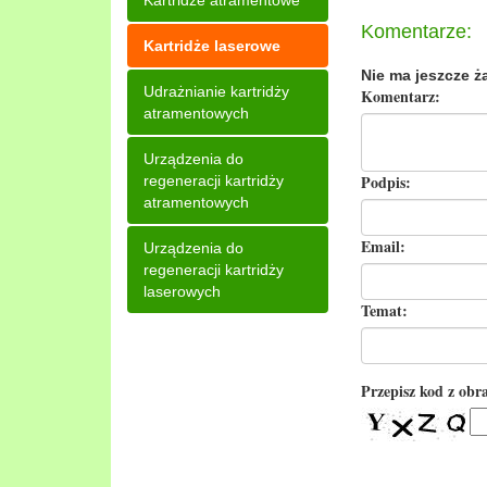
Kartridże atramentowe
Komentarze:
Kartridże laserowe
Nie ma jeszcze ż
Udrażnianie kartridży
Komentarz:
atramentowych
Urządzenia do
Podpis:
regeneracji kartridży
atramentowych
Email:
Urządzenia do
regeneracji kartridży
laserowych
Temat:
Przepisz kod z obr