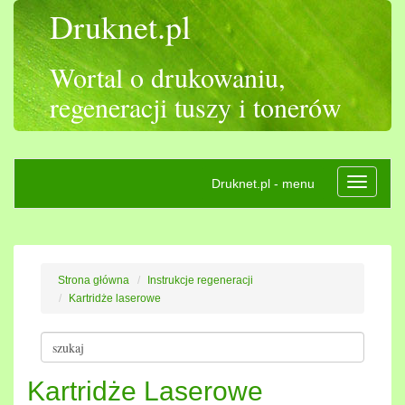
Druknet.pl
Wortal o drukowaniu,
regeneracji tuszy i tonerów
Druknet.pl - menu
Rozwiń
nawigac
Strona główna
Instrukcje regeneracji
Kartridże laserowe
Kartridże Laserowe