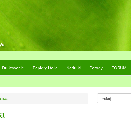
ów
Drukowanie
Papiery i folie
Nadruki
Porady
FORUM
ntowa
wa