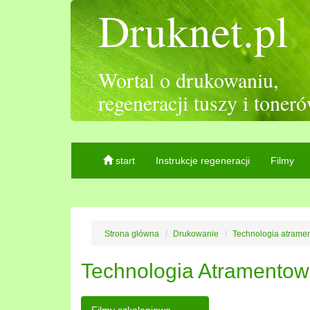
Druknet.pl
Wortal o drukowaniu,
regeneracji tuszy i toner
start
Instrukcje regeneracji
Filmy
Strona główna
Drukowanie
Technologia atrame
Technologia Atramento