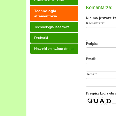
Filmy szkoleniowe
Komentarze:
Technologia
atramentowa
Nie ma jeszcze ż
Komentarz:
Technologia laserowa
Drukarki
Podpis:
Nowinki ze świata druku
Email:
Temat:
Przepisz kod z obr