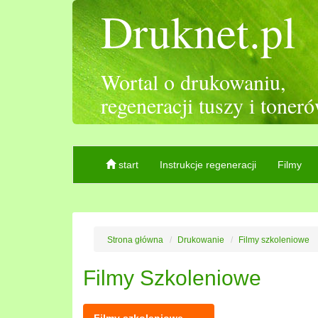
Druknet.pl
Wortal o drukowaniu,
regeneracji tuszy i toner
start
Instrukcje regeneracji
Filmy
Strona główna
Drukowanie
Filmy szkoleniowe
Filmy Szkoleniowe