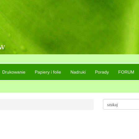
ów
Drukowanie
Papiery i folie
Nadruki
Porady
FORUM