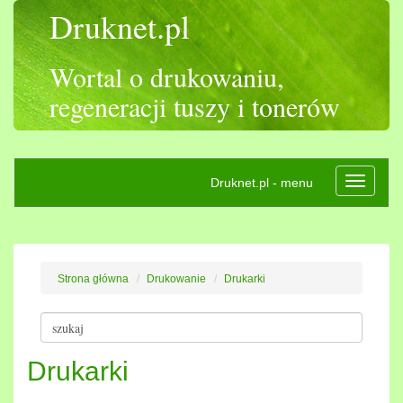
Druknet.pl
Wortal o drukowaniu,
regeneracji tuszy i tonerów
Druknet.pl - menu
Rozwiń
nawigac
Strona główna
Drukowanie
Drukarki
Drukarki