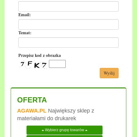
Email:
Temat:
Przepisz kod z obrazka
Wyślij
OFERTA
AGAWA.PL
Największy sklep z
materiałami do drukarek
Wybierz grupę towarów