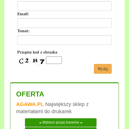
Email:
Temat:
Przepisz kod z obrazka
Wyślij
OFERTA
AGAWA.PL
Największy sklep z
materiałami do drukarek
Wybierz grupę towarów