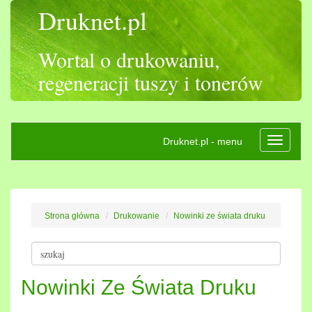
Druknet.pl
Wortal o drukowaniu,
regeneracji tuszy i tonerów
Druknet.pl - menu
Rozwiń
nawigac
Strona główna
Drukowanie
Nowinki ze świata druku
Nowinki Ze Świata Druku